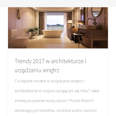
MENU
Okna
Drzwi tarasowe
Rolety
Trendy 2017 w architekturze i
Realizacje
urządzaniu wnętrz
Porady
Co będzie modne w urządzaniu wnętrz i
Kontakt
architekturze w rozpoczynającym się roku? Jakie
zmiany przyniesie nowy sezon? Przed Wami 5
dominujących trendów, na które warto zwrócić
UMÓW SIĘ NA POMIAR